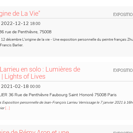
gine de La Vie"
EXPOSITI
2022-12-12
-
18:00
r 36 rue de Penthièvre, 75008
12 décembre L'origine de la vie - Une exposition personnelle du peintre français Z
Francis Barlier.
Larrieu en solo : Lumières de
EXPOSITI
 Lights of Lives
2021-02-18
-
00:00
IER 36 Rue de Penthièvre Faubourg Saint Honoré 75008 Paris
s Exposition personnelle de Jean-François Larrieu Vernissage le 7 janvier 2021 à 16
ier
[...]
nise de Rémy Aron et une