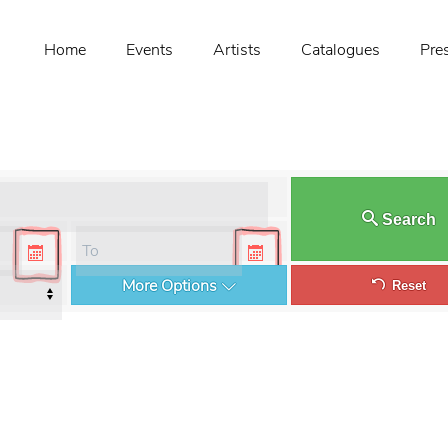
Home
Events
Artists
Catalogues
Pre
Search
More Options
Reset