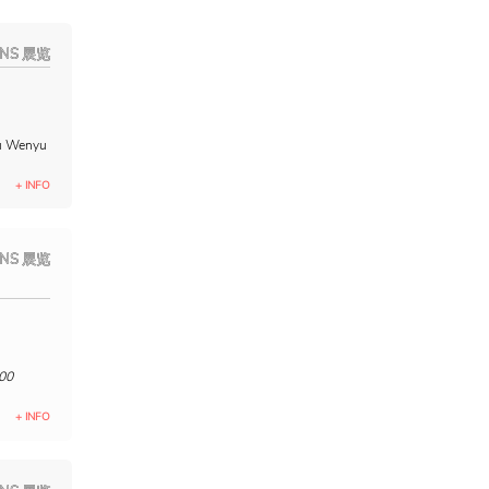
ONS 展览
hu Wenyu
+ INFO
ONS 展览
h00
+ INFO