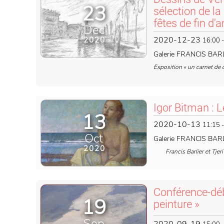
23
sélection de la 
fêtes de fin d'
Dec
2020-12-23
2020
16:00
Galerie FRANCIS BARL
Exposition « un carnet de 
Igor Bitman : Le
13
2020-10-13
11:15
Oct
Galerie FRANCIS BARL
2020
Francis Barlier et Tjeri 
Conférence-déb
19
peinture »
Sep