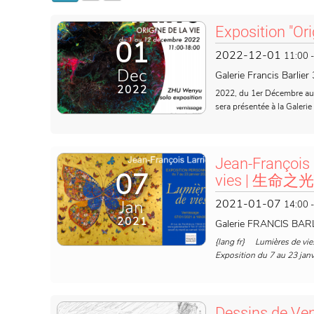
Exposition "Ori
01
2022-12-01
11:00
Dec
Galerie Francis Barlie
2022
2022, du 1er Décembre au 
sera présentée à la Galerie 
Jean-François 
07
vies | 生命之光 |
Jan
2021-01-07
14:00
2021
Galerie FRANCIS BARL
{lang fr} Lumières de vie
Exposition du 7 au 23 janv
Dessins de Ve