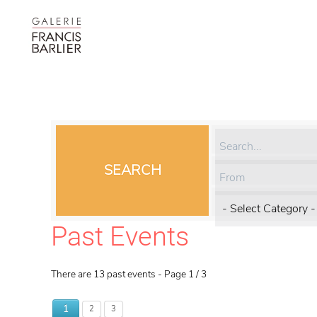
SEARCH
Past Events
There are 13 past events
- Page 1 / 3
1
2
3